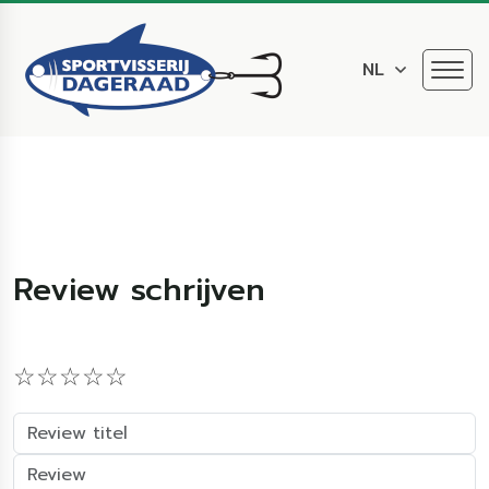
NL
Review schrijven
☆
★
☆
★
☆
★
☆
★
☆
★